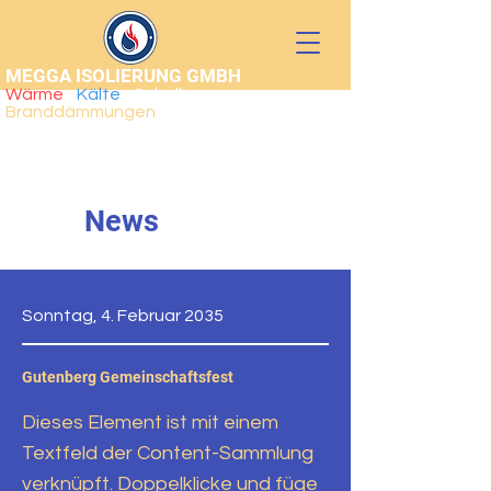
MEGGA ISOLIERUNG GMBH
Wärme
•
Kälte
• Schall •
Branddämmungen
News
Sonntag, 4. Februar 2035
Gutenberg Gemeinschaftsfest
Dieses Element ist mit einem
Textfeld der Content-Sammlung
verknüpft. Doppelklicke und füge