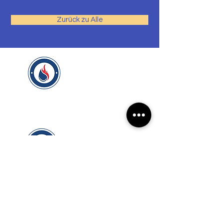
Zurück zu Alle
Megga Isolierung GmbH
Ihrem kompetenten Partner
für erstklassige Gebäudeinstallationen.
Megga Isolierung GmbH
Rudolf-Diesel-Strasse 28
8404 Winterthur
Tel.
052 228 03 11
Mobil
076 561 32 35